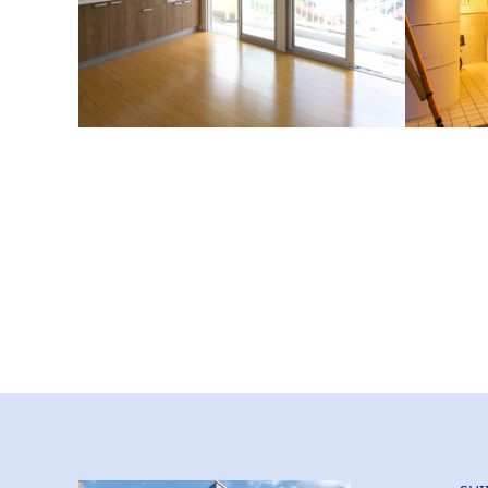
団地（南区）
マンショ
築50年の団地住宅が見違えるような室内に生ま
ファサー
れ変わりました。
ました。