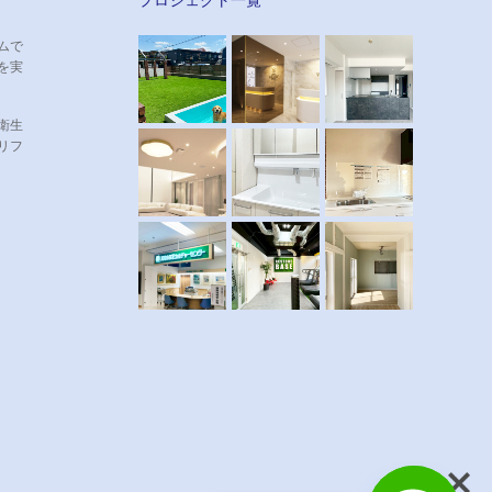
ムで
を実
衛生
リフ