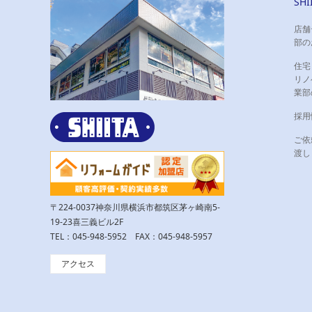
SH
店舗
部の
住宅
リノ
業部
採用
ご依
渡し
〒224-0037神奈川県横浜市都筑区茅ヶ崎南5-
19-23喜三義ビル2F
TEL：045-948-5952 FAX：045-948-5957
アクセス