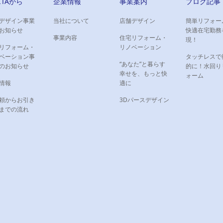
IITAから
企業情報
事業案内
ブログ記事
デザイン事業
当社について
店舗デザイン
簡単リフォー
お知らせ
快適在宅勤務
事業内容
住宅リフォーム・
現！
リフォーム・
リノベーション
ベーション事
タッチレスで
“あなた”と暮らす
のお知らせ
的に！水回り
幸せを、もっと快
ォーム
情報
適に
頼からお引き
3Dパースデザイン
までの流れ