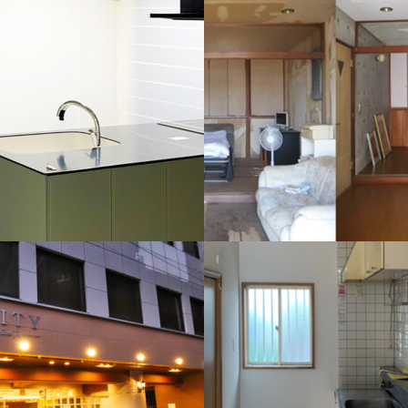
ン（横浜市港北区）
マンション（横浜市都筑区）
払い、広がりを感じるキッチン空間へ
機能性とデザイン性を両立した水まわ
ン（平塚市）
戸建て住宅（横浜市）
と上質さを演出。
床を全てフローリングに貼り替え生ま
ました。