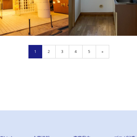
1
2
3
4
5
»
アパート（府中市）
ン（八王子市）
特に明るく清潔なイメージで施工しま
ド・エントランスをリノベーションし