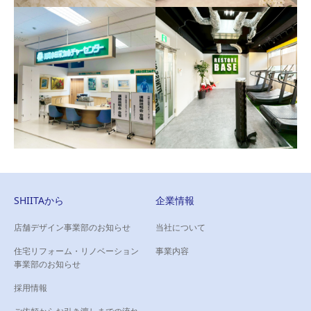
GINZA ViAURA CLINIC 様
クリニック（心斎橋院）
タイルの美しさが際立つ、ラ
様
グジュアリークリニック
広々とした待合エリアは、施
術前の緊張を解きほぐします
SHIITAから
企業情報
店舗デザイン事業部のお知らせ
当社について
RESTORE BASE 様
住宅リフォーム・リノベーション
川崎小田栄カルチャーセ
事業内容
ナチュラルとインダストリア
事業部のお知らせ
ンター 様
ルな空間に
学ぶ楽しさがより深まる、快
採用情報
適で温かみのある空間に。