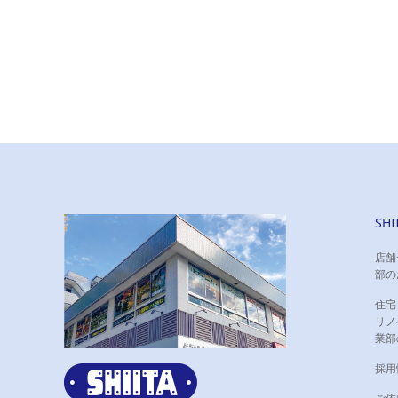
SH
店舗
部の
住宅
リノ
業部
採用