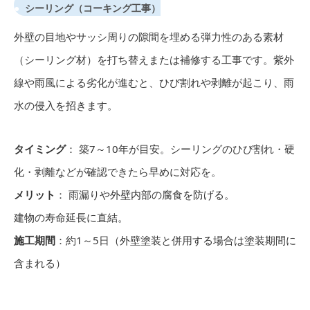
シーリング（コーキング工事）
外壁の目地やサッシ周りの隙間を埋める弾力性のある素材
（シーリング材）を打ち替えまたは補修する工事です。紫外
線や雨風による劣化が進むと、ひび割れや剥離が起こり、雨
水の侵入を招きます。
タイミング
： 築7～10年が目安。シーリングのひび割れ・硬
化・剥離などが確認できたら早めに対応を。
メリット
： 雨漏りや外壁内部の腐食を防げる。
建物の寿命延長に直結。
施工期間
：約1～5日（外壁塗装と併用する場合は塗装期間に
含まれる）