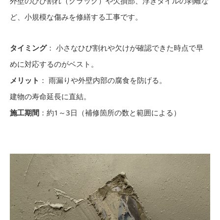
外壁のひび割れ（クラック）や欠損部、浮きタイルの剥離な
ど、小規模な傷みを修繕する工事です。
タイミング
： 小さなひび割れや欠けが確認できた時点で早
めに対応するのがベスト。
メリット
： 雨漏りや外壁内部の腐食を防げる。
建物の寿命延長に直結。
施工期間
：約1～3日（補修箇所の数と範囲による）