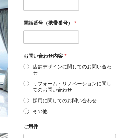
メ
電話番号（携帯番号）
*
ー
ル
ア
ド
レ
ス
お問い合わせ内容
*
お
名
店舗デザインに関してのお問い合わ
前
せ
電
話
リフォーム・リノベーションに関し
番
てのお問い合わせ
号
（
採用に関してのお問い合わせ
携
その他
帯
番
号
ご用件
）