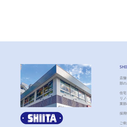
SH
店舗
部の
住宅
リノ
業部
採用
ご依