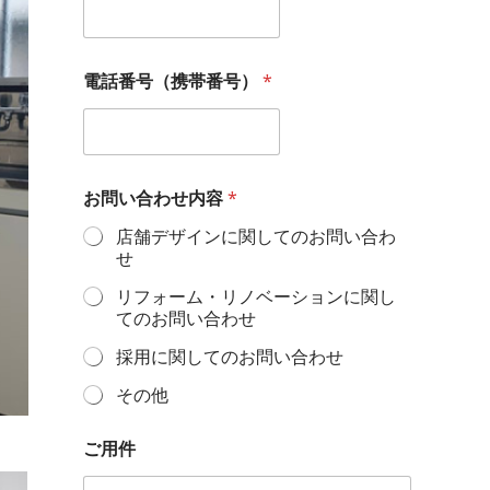
お
電話番号（携帯番号）
*
名
前
電
話
番
号
お問い合わせ内容
*
（
携
店舗デザインに関してのお問い合わ
帯
せ
番
号
リフォーム・リノベーションに関し
）
てのお問い合わせ
ご
用
採用に関してのお問い合わせ
件
その他
ご用件