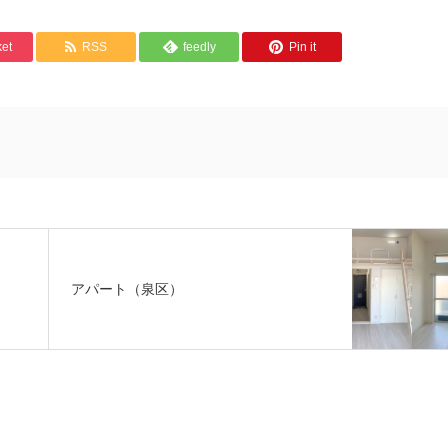
et
RSS
feedly
Pin it
アパート（泉区）