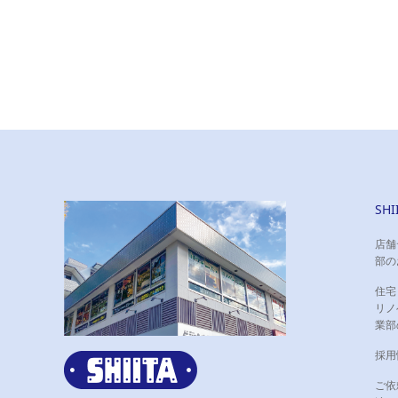
SH
店舗
部の
住宅
リノ
業部
採用
ご依