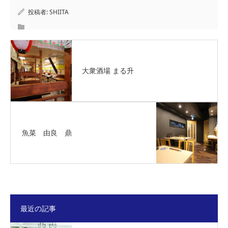
投稿者:
SHIITA
大衆酒場 まる升
魚菜 由良 鼎
最近の記事