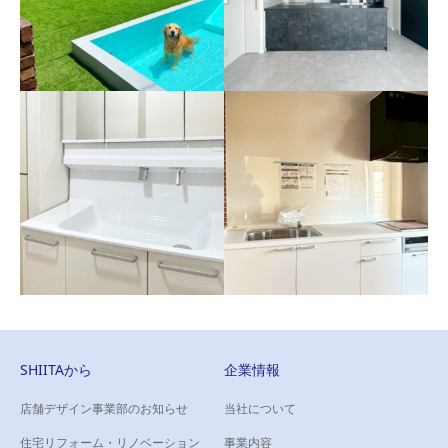
戸建て住宅（相模原市）
マンション（横浜市港北
愛犬がのびのび遊べる、プー
区）
ル付きのお庭へ。
壁を取り払い、広がりを感じ
るキッチン空間へ
SHIITAから
企業情報
店舗デザイン事業部のお知らせ
当社について
住宅リフォーム・リノベーション
マンション（横浜市都筑
事業内容
マンション（横浜市都筑