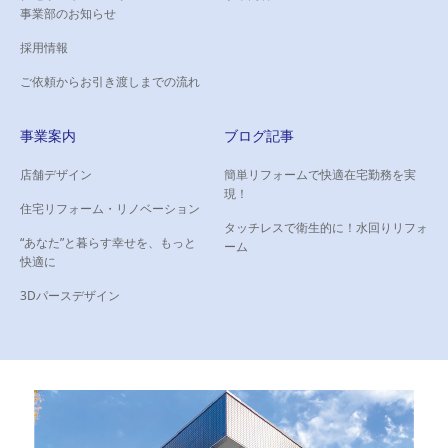
事業部のお知らせ
区）
区）
機能性とデザイン性を両立し
新しく美しくなった空間へと
採用情報
た水まわり空間へ
生まれ変わりました。
ご依頼からお引き渡しまでの流れ
事業案内
ブログ記事
店舗デザイン
簡単リフォームで快適在宅勤務を実
現！
住宅リフォーム・リノベーション
タッチレスで衛生的に！水回りリフォ
“あなた”と暮らす幸せを、もっと
ーム
快適に
3Dパースデザイン