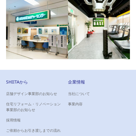
GINZA ViAURA CLINIC 様
クリニック（心斎橋院）
タイルの美しさが際立つ、ラ
様
グジュアリークリニック
広々とした待合エリアは、施
術前の緊張を解きほぐします
SHIITAから
企業情報
店舗デザイン事業部のお知らせ
当社について
RESTORE BASE 様
住宅リフォーム・リノベーション
川崎小田栄カルチャーセ
事業内容
ナチュラルとインダストリア
事業部のお知らせ
ンター 様
ルな空間に
学ぶ楽しさがより深まる、快
採用情報
適で温かみのある空間に。
ご依頼からお引き渡しまでの流れ