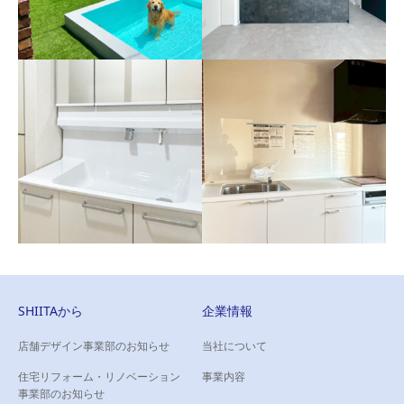
戸建て住宅（相模原市）
マンション（横浜市港北
愛犬がのびのび遊べる、プー
区）
ル付きのお庭へ。
壁を取り払い、広がりを感じ
るキッチン空間へ
SHIITAから
企業情報
店舗デザイン事業部のお知らせ
当社について
住宅リフォーム・リノベーション
マンション（横浜市都筑
事業内容
マンション（横浜市都筑
事業部のお知らせ
区）
区）