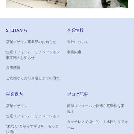
広々とした待合エリアは、施
術前の緊張を解きほぐします
SHIITAから
企業情報
店舗デザイン事業部のお知らせ
当社について
RESTORE BASE 様
住宅リフォーム・リノベーション
川崎小田栄カルチャーセ
事業内容
ナチュラルとインダストリア
事業部のお知らせ
ンター 様
ルな空間に
学ぶ楽しさがより深まる、快
採用情報
適で温かみのある空間に。
ご依頼からお引き渡しまでの流れ
事業案内
ブログ記事
店舗デザイン
簡単リフォームで快適在宅勤務を実
現！
住宅リフォーム・リノベーション
タッチレスで衛生的に！水回りリフォ
“あなた”と暮らす幸せを、もっと
ーム
快適に