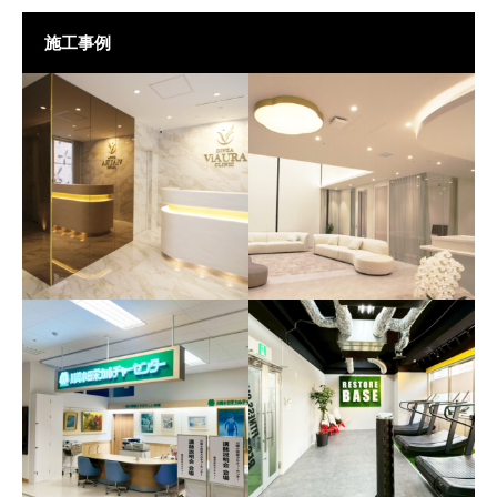
施工事例
GINZA ViAURA CLINIC 様
クリニック（心斎橋院）
タイルの美しさが際立つ、ラ
様
グジュアリークリニック