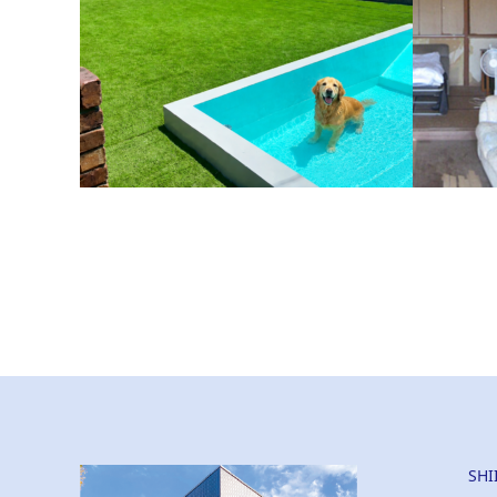
戸建て住宅（相模原市）
戸建て住
愛犬がのびのび遊べる、プール付きのお庭へ。
床を全て
ました。
SH