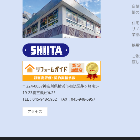
店舗
部の
住宅
リノ
業部
採用
ご依
渡し
〒224-0037神奈川県横浜市都筑区茅ヶ崎南5-
19-23喜三義ビル2F
TEL：045-948-5952 FAX：045-948-5957
アクセス