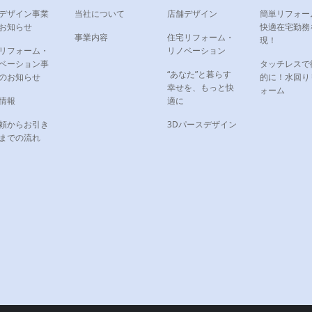
デザイン事業
当社について
店舗デザイン
簡単リフォー
お知らせ
快適在宅勤務
事業内容
住宅リフォーム・
現！
リフォーム・
リノベーション
ベーション事
タッチレスで
“あなた”と暮らす
のお知らせ
的に！水回り
幸せを、もっと快
ォーム
情報
適に
頼からお引き
3Dパースデザイン
までの流れ