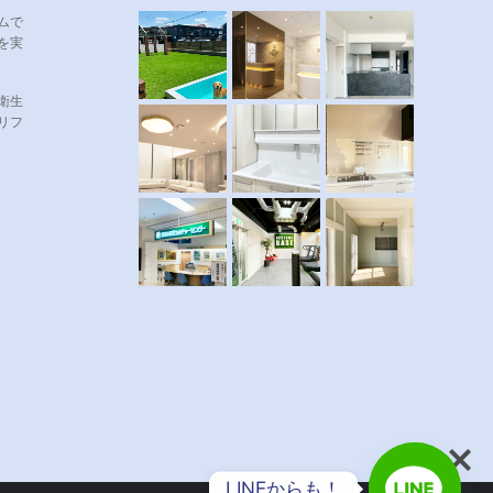
ムで
を実
衛生
リフ
LINEからも！