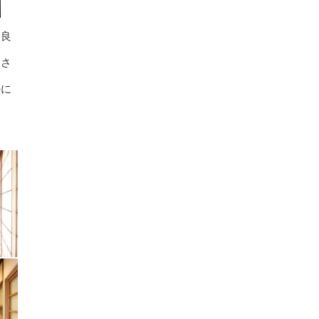
に良
押さ
のに