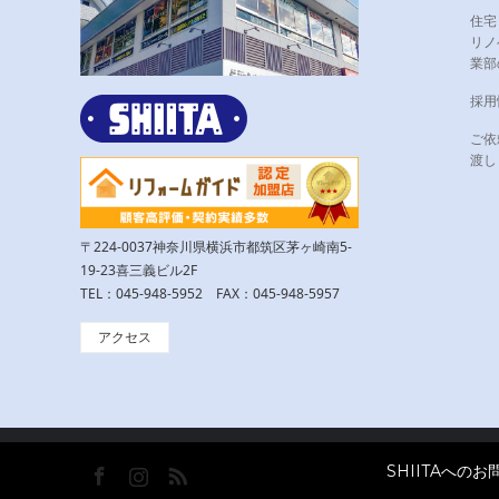
住宅
リノ
業部
採用
ご依
渡し
〒224-0037神奈川県横浜市都筑区茅ヶ崎南5-
19-23喜三義ビル2F
TEL：045-948-5952 FAX：045-948-5957
アクセス
SHIITAへ