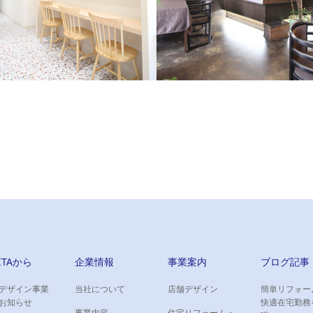
御酒塾 様
- 様
懐かしい温もりを感じさせる店内
ふれる白を基調とした内装が特徴で
IITAから
企業情報
事業案内
ブログ記事
デザイン事業
当社について
店舗デザイン
簡単リフォー
お知らせ
快適在宅勤務
事業内容
住宅リフォーム・