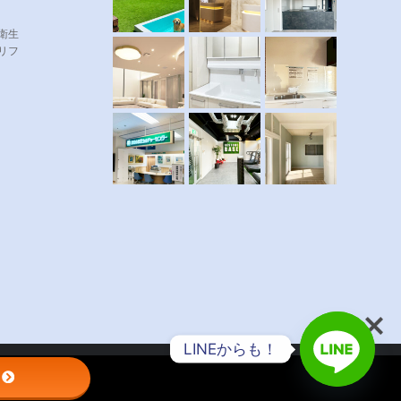
衛生
リフ
LINEからも！