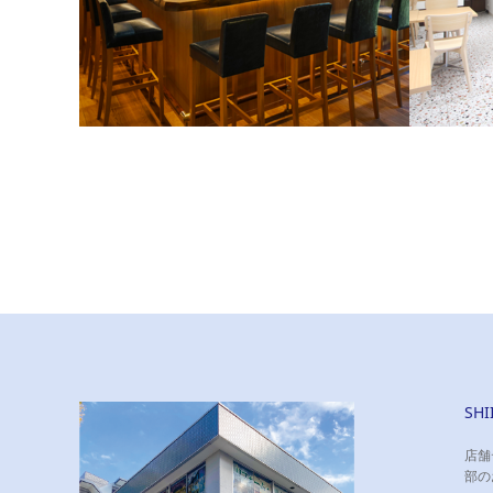
MIZUNARA:In Tokyo 様
纏-matoi
木をベースにした内装は、落ち着いた雰囲気を
清潔感あ
醸し出しています。
す。
SH
店舗
部の