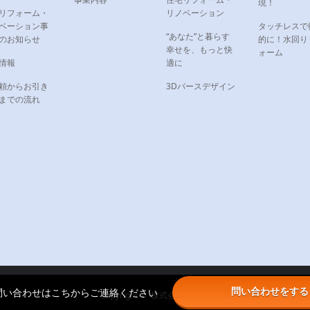
現！
リフォーム・
リノベーション
ベーション事
タッチレスで
“あなた”と暮らす
のお知らせ
的に！水回り
幸せを、もっと快
ォーム
情報
適に
頼からお引き
3Dパースデザイン
までの流れ
問い合わせをする
のお問い合わせはこちからご連絡ください
Copyright ©
株式会社SHIITA