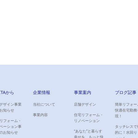
ルチャーセンター（古淵店） 様
アを一新。受講者様が過ごしやすい環
IITAから
企業情報
事業案内
ブログ記事
デザイン事業
当社について
店舗デザイン
簡単リフォー
お知らせ
快適在宅勤務
事業内容
住宅リフォーム・
現！
リフォーム・
リノベーション
ベーション事
タッチレスで
“あなた”と暮らす
のお知らせ
的に！水回り
幸せを、もっと快