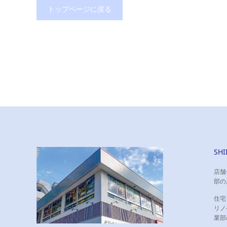
トップページに戻る
川崎小田栄カルチャーセンター 様
相模原カ
学ぶ楽しさがより深まる、快適で温かみのある
広いフロ
空間に。
境へ。
SH
店舗
部の
住宅
リノ
業部